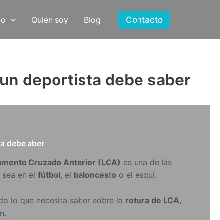
Contacto
to
Quien soy
Blog
 un deportista debe saber
amento Cruzado Anterior (LCA)
es una de las
 sea en el
fútbol
, el
baloncesto
o el esquí.
do lo que necesita saber sobre la
rotura de LCA
,
n.