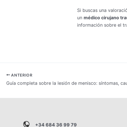
Si buscas una valoraci
un
médico cirujano tr
información sobre el t
Navegación
ANTERIOR
de
entradas
+34 684 36 99 79