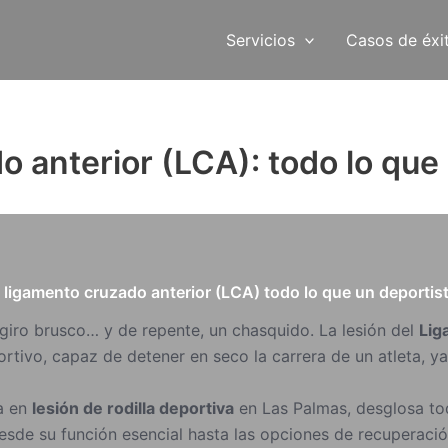
Servicios
Casos de éxi
o anterior (LCA): todo lo que
n giro brusco… y de repente, un chasquido. La lesión del
Lig
tivo, capaz de detener en seco la carrera de un atleta, ya
ta en
lesión de rodilla deportiva
en Las Palmas, desglosa to
esde su función esencial hasta las opciones de recuperació