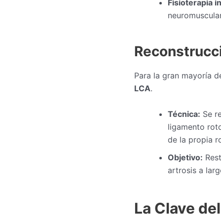
Fisioterapia i
neuromuscular
Reconstrucci
Para la gran mayoría d
LCA
.
Técnica:
Se re
ligamento roto
de la propia ro
Objetivo:
Resta
artrosis a lar
La Clave del