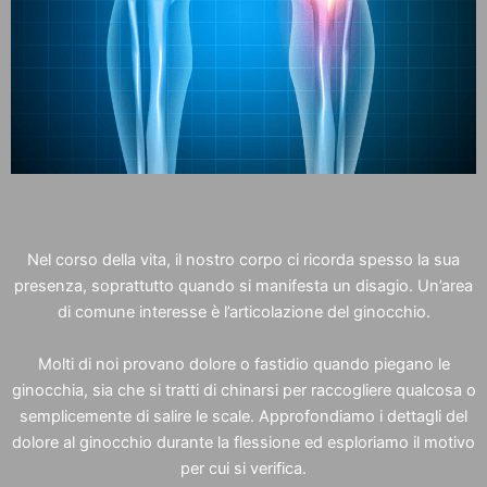
Nel corso della vita, il nostro corpo ci ricorda spesso la sua
presenza, soprattutto quando si manifesta un disagio. Un’area
di comune interesse è l’articolazione del ginocchio.
Molti di noi provano dolore o fastidio quando piegano le
ginocchia, sia che si tratti di chinarsi per raccogliere qualcosa o
semplicemente di salire le scale. Approfondiamo i dettagli del
dolore al ginocchio durante la flessione ed esploriamo il motivo
per cui si verifica.